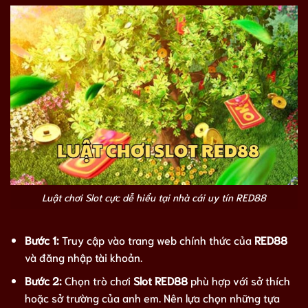
Luật chơi Slot cực dễ hiểu tại nhà cái uy tín RED88
Bước 1:
Truy cập vào trang web chính thức của
RED88
và đăng nhập tài khoản.
Bước 2:
Chọn trò chơi
Slot RED88
phù hợp với sở thích
hoặc sở trường của anh em. Nên lựa chọn những tựa