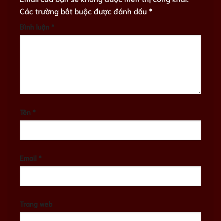
Các trường bắt buộc được đánh dấu
*
Bình luận
*
Tên
*
Email
*
Trang web