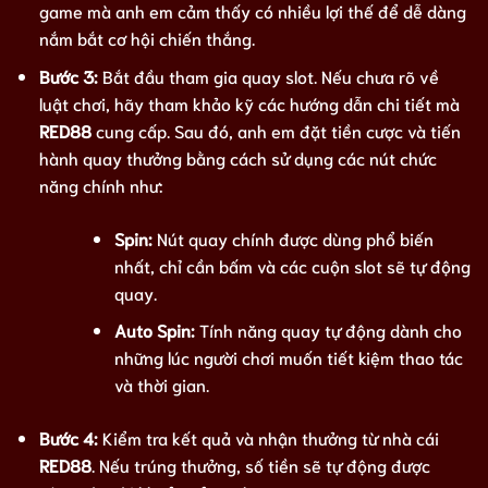
game mà anh em cảm thấy có nhiều lợi thế để dễ dàng
nắm bắt cơ hội chiến thắng.
Bước 3:
Bắt đầu tham gia quay slot. Nếu chưa rõ về
luật chơi, hãy tham khảo kỹ các hướng dẫn chi tiết mà
RED88
cung cấp. Sau đó, anh em đặt tiền cược và tiến
hành quay thưởng bằng cách sử dụng các nút chức
năng chính như:
Spin:
Nút quay chính được dùng phổ biến
nhất, chỉ cần bấm và các cuộn slot sẽ tự động
quay.
Auto Spin:
Tính năng quay tự động dành cho
những lúc người chơi muốn tiết kiệm thao tác
và thời gian.
Bước 4:
Kiểm tra kết quả và nhận thưởng từ nhà cái
RED88
. Nếu trúng thưởng, số tiền sẽ tự động được