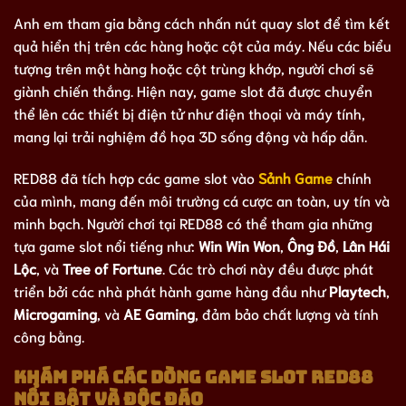
Anh em tham gia bằng cách nhấn nút quay slot để tìm kết
quả hiển thị trên các hàng hoặc cột của máy. Nếu các biểu
tượng trên một hàng hoặc cột trùng khớp, người chơi sẽ
giành chiến thắng. Hiện nay, game slot đã được chuyển
thể lên các thiết bị điện tử như điện thoại và máy tính,
mang lại trải nghiệm đồ họa 3D sống động và hấp dẫn.
RED88 đã tích hợp các game slot vào
Sảnh Game
chính
của mình, mang đến môi trường cá cược an toàn, uy tín và
minh bạch. Người chơi tại RED88 có thể tham gia những
tựa game slot nổi tiếng như:
Win Win Won
,
Ông Đồ
,
Lân Hái
Lộc
, và
Tree of Fortune
. Các trò chơi này đều được phát
triển bởi các nhà phát hành game hàng đầu như
Playtech
,
Microgaming
, và
AE Gaming
, đảm bảo chất lượng và tính
công bằng.
Khám phá các dòng game Slot RED88
nổi bật và độc đáo