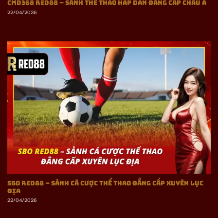
CMD368 RED88 – Sảnh Thể Thao Hấp Dẫn Đẳng Cấp Châu Á
22/04/2026
SBO RED88 – Sảnh Cá Cược Thể Thao Đẳng Cấp Xuyên Lục
Địa
22/04/2026