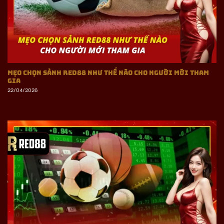
Mẹo Chọn Sảnh RED88 Như Thế Nào Cho Người Mới Tham
Gia
22/04/2026