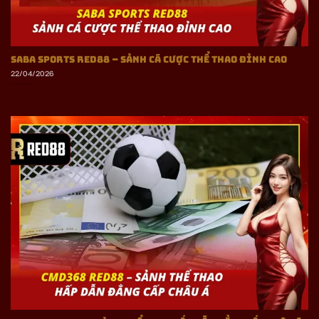
SABA SPORTS RED88 – Sảnh Cá Cược Thể Thao Đỉnh Cao
22/04/2026