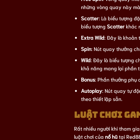
những vòng quay này mà 
Scatter
: Là biểu tượng đặ
biểu tượng
Scatter
khác n
Extra Wild
: Đây là khoản 
Spin
: Nút quay thưởng ch
Wild
: Đây là biểu tượng c
khả năng mang lại phần 
Bonus
: Phần thưởng phụ 
Autoplay
: Nút quay tự đ
theo thiết lập sẵn.
Luật chơi ga
Rất nhiều người khi tham gi
luật chơi của
nổ hũ
tại Red88