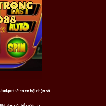
Jackpot
sẽ có cơ hội nhận số
88
. Bạn có thể sử dụng