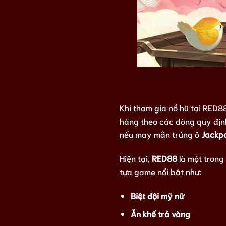
Khi tham gia nổ hũ tại RED8
hàng theo các dòng quy định.
nếu may mắn trúng ô
Jackp
Hiện tại,
RED88
là một trong
tựa game nổi bật như:
Biệt đội mỹ nữ
Ăn khế trả vàng