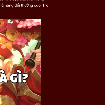
 khả năng đổi thưởng cao. Trò