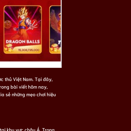
c thủ Việt Nam. Tại đây,
rong bài viết hôm nay,
hia sẻ những mẹo chơi hiệu
tại khu vực châu Á. Trong