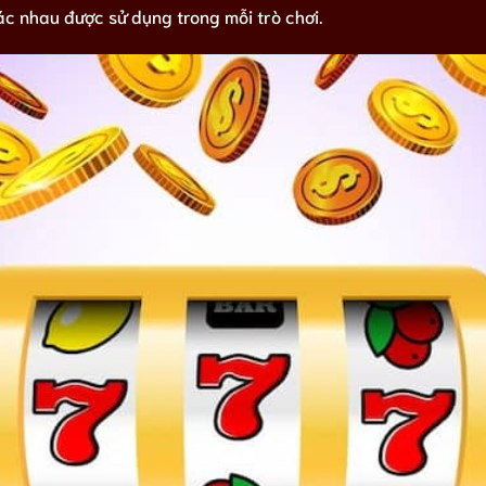
ác nhau được sử dụng trong mỗi trò chơi.